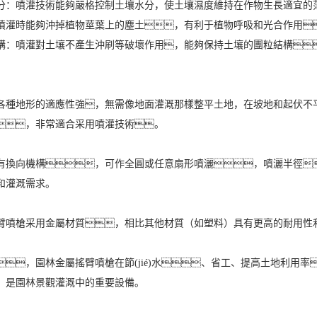
分：噴灌技術能夠嚴格控制土壤水分，使土壤濕度維持在作物生長適宜的
噴灌時能夠沖掉植物莖葉上的塵土，有利于植物呼吸和光合作用
構：噴灌對土壤不產生沖刷等破壞作用，能夠保持土壤的團粒結構
各種地形的適應性強，無需像地面灌溉那樣整平土地，在坡地和起伏不
，非常適合采用噴灌技術。
有換向機構，可作全圓或任意扇形噴灑，噴灑半徑
和灌溉需求。
臂噴槍采用金屬材質，相比其他材質（如塑料）具有更高的耐用性和抗
。
，園林金屬搖臂噴槍在節(jié)水、省工、提高土地利用
，是園林景觀灌溉中的重要設備。