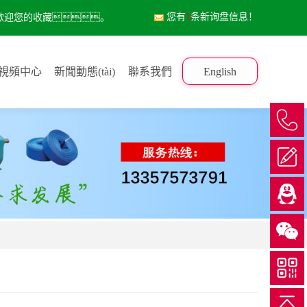
您有
1
条新询盘信息！
歡迎您的收藏。
視頻中心
新聞動態(tài)
聯系我們
English