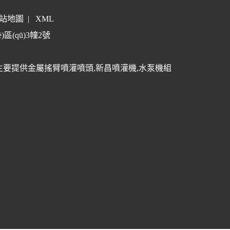
站地圖
|
XML
區(qū)3幢2號
要提供金屬搖臂噴灌噴頭,新昌噴灌機,水泵機組