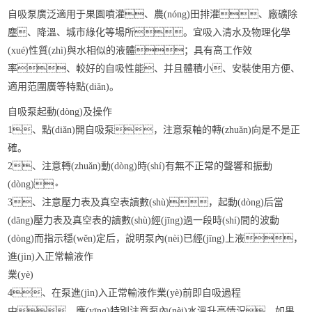
自吸泵廣泛適用于果園噴灌、農(nóng)田排灌、廠礦除
塵、降溫、城市綠化等場所。宜吸入清水及物理化學
(xué)性質(zhì)與水相似的液體；具有高工作效
率、較好的自吸性能、并且體積小、安裝使用方便、
適用范圍廣等特點(diǎn)。
自吸泵起動(dòng)及操作
1、點(diǎn)開自吸泵，注意泵軸的轉(zhuǎn)向是不是正
確。
2、注意轉(zhuǎn)動(dòng)時(shí)有無不正常的聲響和振動
(dòng)。
3、注意壓力表及真空表讀數(shù)，起動(dòng)后當
(dāng)壓力表及真空表的讀數(shù)經(jīng)過一段時(shí)間的波動
(dòng)而指示穩(wěn)定后，說明泵內(nèi)已經(jīng)上液，
進(jìn)入正常輸液作
業(yè)
4、在泵進(jìn)入正常輸液作業(yè)前即自吸過程
中，應(yīng)特別注意泵內(nèi)水溫升高情況，如果