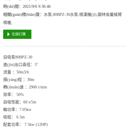
時(shí)間：2021/9/6 9:36:46
相關(guān)標(biāo)簽：
水泵
,
80BPZ-30水泵
,
噴灌機(jī)
,
園林金屬搖臂
噴槍
,
在線訂購
自吸泵80BPZ-30
進(jìn)出口直徑：3"
流量 ：50m3/h
揚(yáng)程 ：30m
轉(zhuǎn)速 ：2900 r/min
效率： 50%
自吸性能：60 s/5m
軸功率：7.05kw
吸程： 6.5m
配套功率： 7.5kw (12HP)